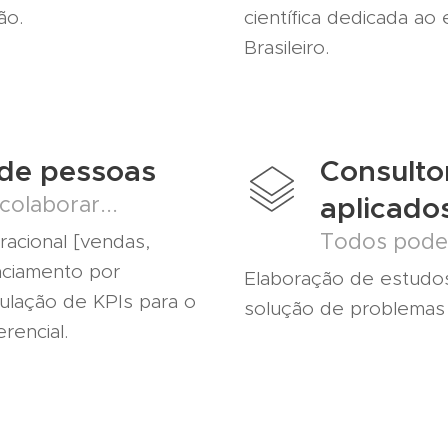
ão.
científica dedicada ao
Brasileiro.
de pessoas
Consulto
aplicado
olaborar...
Todos podem
acional [vendas,
nciamento por
Elaboração de estud
mulação de KPIs para o
solução de problemas 
rencial.