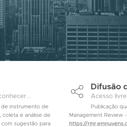
Difusão 
onhecer...
Acesso livre
 de instrumento de
Publicação qua
, coleta e análise de
Management Review 
l com sugestão para
https://rmr.emnuvens.