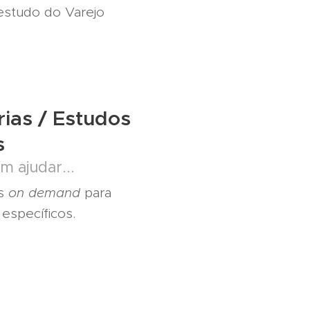
 estudo do Varejo
rias / Estudos
s
 ajudar...
os
on demand
para
específicos.