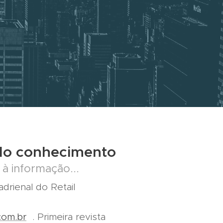
do conhecimento
 à informação...
drienal do Retail
-
com.br
. Primeira revista